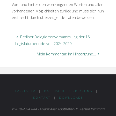
Vorstand hinter den wohlklingenden Worten und allen
vorhandenen Möglichkeiten zurück und muss sich nun
erst recht durch überzeugende Taten beweisen.
Berliner Delegiertenversammlung der 16.
Legislaturperiode von 2024-2029
Mein Kommentar: Im Hintergrund…
IMPRESSUM
|
DATENSCHUTZERKLÄRUNG
|
KONTAKT
|
DOWNLOADS
©2019-2024 AAA - Allianz Aller Apotheker Dr. Kerstin Kemmritz