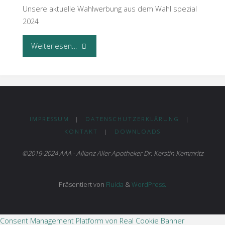
Gesichter!
Unsere aktuelle Wahlwerbung aus dem Wahl spezial
2024
Wir
"Kammerwahl
Weiterlesen…
bringen
2024"
sie
zusammen!"
IMPRESSUM
|
DATENSCHUTZERKLÄRUNG
|
KONTAKT
|
DOWNLOADS
©2019-2024 AAA - Allianz Aller Apotheker Dr. Kerstin Kemmritz
Präsentiert von
Fluida
&
WordPress.
Consent Management Platform von Real Cookie Banner