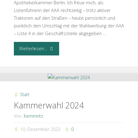
Apothekerkammer Berlin. Ich freue mich, als
Listenführerin der AAA rechtzeitig – trotz aktiver
Traktoren auf den Straßen – heute persönlich und
pünktlich den Umschlag mit der Wahlwerbung der AAA
– Liste 4 in der Geschäftsstelle abgegeben …
"Bunt
Weiterlesen…
und
vielfältig,
denn
Start
Pharmazie
Kammerwahl 2024
hat
Von
Kemmritz
viele
10. Dezember 2023
0