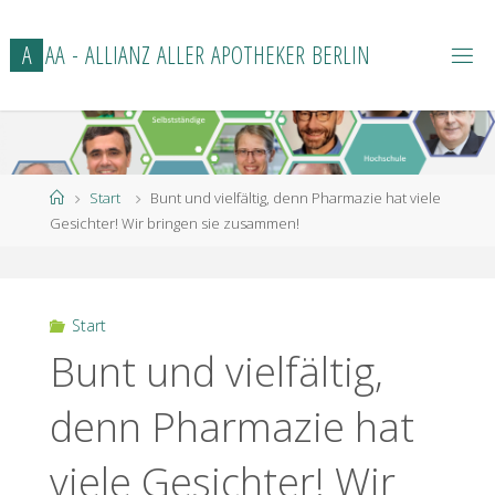
Zum
Inhalt
A
A
A
-
A
L
L
I
A
N
Z
A
L
L
E
R
A
P
O
T
H
E
K
E
R
B
E
R
L
I
N
springen
Start
Start
Bunt und vielfältig, denn Pharmazie hat viele
Gesichter! Wir bringen sie zusammen!
Start
Bunt und vielfältig,
denn Pharmazie hat
viele Gesichter! Wir